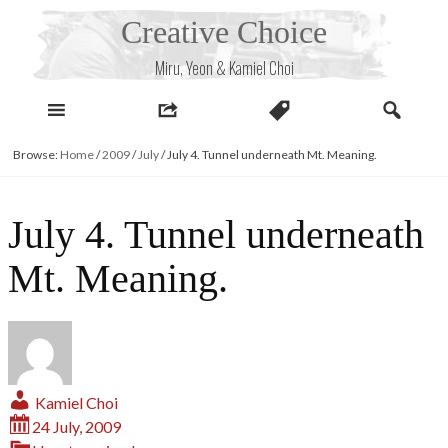
Skip
Creative Choice
to
content
Miru, Yeon & Kamiel Choi
Browse:
Home
/
2009
/
July
/
July 4. Tunnel underneath Mt. Meaning.
July 4. Tunnel underneath
Mt. Meaning.
Kamiel Choi
24 July, 2009