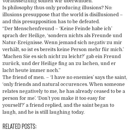
Voraussetzung sollten wir überwinden.”
Is philosophy thus only producing illusions? No:
illusions presuppose that the world is disillusioned –
and this presupposition has to be defeated.
“Der Menschenfreund – ‘Keine Feinde habe ich’
sprach der Heilige, ‘sondern nichts als Freunde und
Natur-Ereignisse. Wenn jemand sich negativ zu mir
verhält, so ist es bereits keine Person mehr für mich.’
‘Machen Sie es sich nicht zu leicht?’ gab ein Freund
zurück, und der Heilige fing an zu lachen, und er
lacht heute immer noch.”
The friend of men. – ‘I have no enemies’ says the saint,
‘only friends and natural occurences. When someone
relates negatively to me, he has already ceased to be a
person for me’. ‘Don’t you make it too easy for
yourself?’ a friend replied, and the saint began to
laugh, and he is still laughing today.
RELATED POSTS: