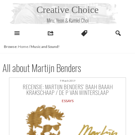
Skip
Creative Choice
to
content
Miru, Yeon & Kamiel Choi
Browse:
Home
/
Music and Sound!
All about Martijn Benders
9 March 2019
RECENSIE: MARTIJN BENDERS’ BAAH BAAAH
KRAKSCHAAP / DE P VAN WINTERSLAAP
ESSAYS