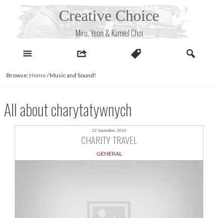
Skip
Creative Choice
to
content
Miru, Yeon & Kamiel Choi
Browse:
Home
/
Music and Sound!
All about charytatywnych
22 September, 2010
CHARITY TRAVEL
GENERAL